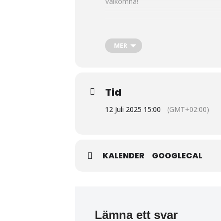
Välkomna!
PS Klicka på länken, så kan du läsa
Ored Speleman i Linderöd | Från en
MER
Tid
12 Juli 2025 15:00
(GMT+02:00)
KALENDER
GOOGLECAL
Lämna ett svar