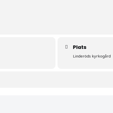
 en intressant artikel om Ored Speleman
 svunnen tid
Plats
Linderöds kyrkogård