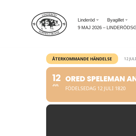
Hoppa
Linderöd
Byagillet
till
9 MAJ 2026 – LINDERÖDS
innehåll
ÅTERKOMMANDE HÄNDELSE
12 JUL
12
ORED SPELEMAN A
JUL
FÖDELSEDAG 12 JULI 1820